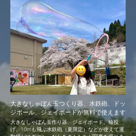
大きなしゃぼん玉つくり器、水鉄砲、ドッ
ジボール、ジェイボードが無料で使えます
大きなしゃぼん玉作り器、ジェイボード、輪投
げ、10mも飛ぶ水鉄砲（夏限定）などが使えて運