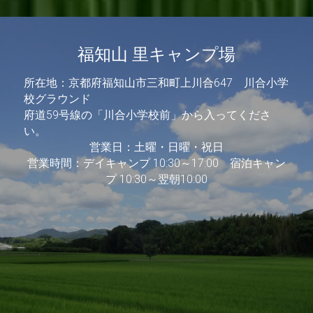
福知山 里キャンプ場
所在地：京都府福知山市三和町上川合647　川合小学
校グラウンド
府道59号線の「川合小学校前」から入ってくださ
い。
営業日：土曜・日曜・祝日
営業時間：デイキャンプ 10:30～17:00　宿泊キャン
プ 10:30～翌朝10:00