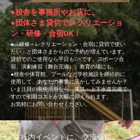
●校舎を事務所やお店に。
●団体さま貸切でレクリエーショ
ン・研修・合宿OK！
●「研修・レクリエーション・合宿に貸切で使い
たい」と団体さまからのご予約が増えています。
貸切でのご使用なら平日もOKです。
スポーツ合
宿、演劇練習（舞台完備）、教育の場にも。
●校舎や体育館、プールなど学校施設を継続的に
使用して、あなたの事業に活かしてみませんか？
いま注目の廃校活用なら、
電気・上下水道完備で
すので初期コストが大幅に抑えられます。
お気軽にお問い合わせください。
社内イベントに、交流会に。