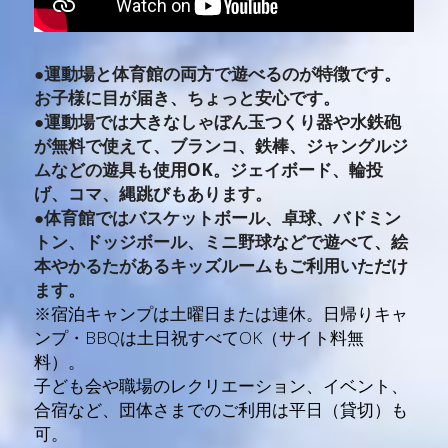
●
運動場と体育館の両方で遊べるのが特徴です。
お子様に目が届き、ちょっと安心です。
●運動場では
大きなしゃぼん玉つくり器や水鉄砲
が無料で使えて、ブランコ、鉄棒、ジャングルジ
ムなどの遊具も使用OK。ジェイボード、輪投
げ、コマ、縄跳びもあります。
●体育館ではバスケットボール、卓球、バドミン
トン、ドッジボール、ミニ野球などで遊べて、絵
本やかるたがあるキッズルームもご利用いただけ
ます。
※宿泊キャンプは土曜日または連休。日帰りキャ
ンプ・BBQは土日祝すべてOK（サイト料無
料）。
子ども会や職場のレクリエーション、イベント、
合宿など、団体さまでのご利用は平日（貸切）も
可。