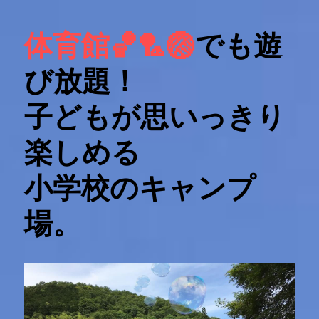
体育館🏀🏸🏐
でも遊
な～んにもない旧小学校に子供たちの歓声が帰
って来た
び放題！
福知山 里キャンプ場
子どもが思いっきり
デイキャンプはサイト料が無料！
楽しめる
小学校のキャンプ
連絡帳
場。
価格表
価格表
お問合せ・ご予約はこちらから