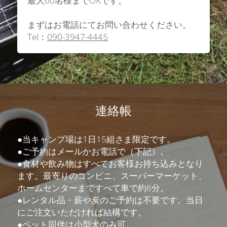
最大60名様までOKです。
まずはお電話にてお問い合わせください。
Tel：
090-3947-4445
連絡帳
●当キャンプ場は1日15組さま限定です。
●ご予約はメールかお電話で（下記）。
●食材や飲み物はすべてお客様お持ち込みとなり
ます。最寄りのコンビニ、スーパーマーケット、
ホームセンターまですべて車で約8分。
●レンタル品・薪や炭のご予約は不要です。当日
にご注文いただければ結構です。
●ペット同伴は小型犬のみ可。