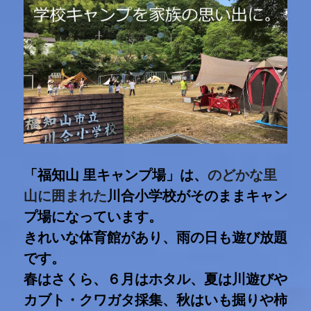
お問い合わせ
最新情報
「福知山 里キャンプ場」は、
のどかな里
山に囲まれた
川合小学校がそのままキャン
プ場になっています。
きれいな体育館があり、雨の日も遊び放題
です。
春はさくら、６月はホタル、夏は川遊びや
カブト・クワガタ採集、秋はいも掘りや柿