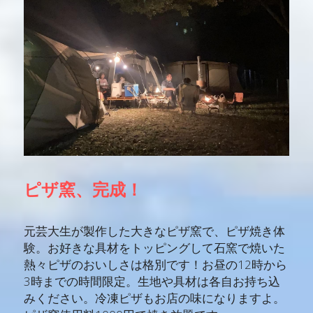
ピザ窯、完成！
元芸大生が製作した大きなピザ窯で、ピザ焼き体
験。お好きな具材をトッピングして石窯で焼いた
熱々ピザのおいしさは格別です！お昼の12時から
3時までの時間限定。生地や具材は各自お持ち込
みください。冷凍ピザもお店の味になりますよ。