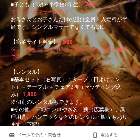
■子ども（3歳～小学校6年生） 
700
※シングルマザー応援！
お母さんとお子さんだけの組は全員、入場料が半
額です。
シングルマザーでなくてもOK。
【宿泊サイト料金】
2,500
※デイキャンプ（日帰りBBQ）はサイト料が無料
です。　
【レンタル】
■基本セット（右写真）：タープ（日よけテン
ト）＋テーブル ＋チェア2脚（セッティング込
み） 
1,800
※個別のレンタルもできます。
■その他、BBQコンロや木炭、薪（広葉樹）、調
理用具、ハンモックなどのレンタル・販売もあり
ます（下記）。
メールで予約・問合せ
電話する
=キャンセル規定=