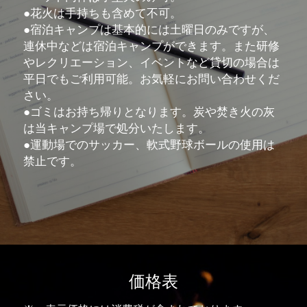
●花火は手持ちも含めて不可。
●宿泊キャンプは基本的には土曜日のみですが、
連休中などは宿泊キャンプができます。また研修
やレクリエーション、イベントなど貸切の場合は
平日でもご利用可能。
お気軽にお問い合わせくだ
さい。
●ゴミはお持ち帰りとなります。炭や焚き火の灰
は当キャンプ場で処分いたします。
●運動場でのサッカー、軟式野球ボールの使用は
禁止です。
価格表