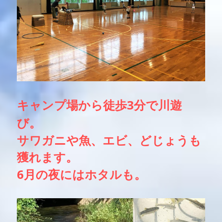
キャンプ場から徒歩3分で川遊
び。
サワガニや魚、エビ、どじょうも
獲れます。
6月の夜にはホタルも。