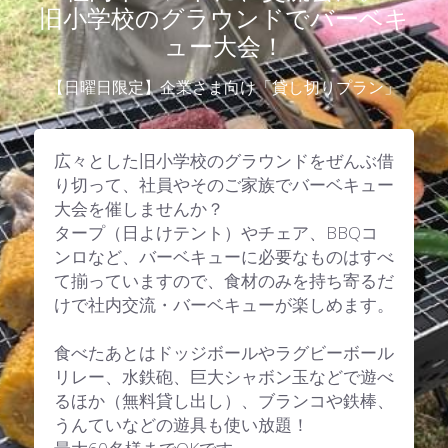
旧小学校のグラウンドでバーベキ
ュー大会！
【日曜日限定】企業さま向け「貸し切りプラン」
広々とした旧小学校のグラウンドをぜんぶ借
り切って、社員やそのご家族でバーベキュー
大会を催しませんか？
タープ（日よけテント）やチェア、BBQコ
ンロなど、バーベキューに必要なものはすべ
て揃っていますので、食材のみを持ち寄るだ
けで社内交流・バーベキューが楽しめます。
食べたあとはドッジボールやラグビーボール
リレー、水鉄砲、巨大シャボン玉などで遊べ
るほか（無料貸し出し）、ブランコや鉄棒、
うんていなどの遊具も使い放題！